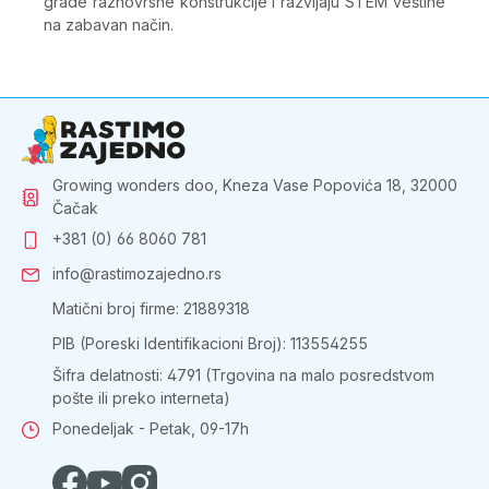
grade raznovrsne konstrukcije i razvijaju STEM veštine
na zabavan način.
Growing wonders doo, Kneza Vase Popovića 18, 32000
Čačak
+381 (0) 66 8060 781
info@rastimozajedno.rs
Matični broj firme: 21889318
PIB (Poreski Identifikacioni Broj): 113554255
Šifra delatnosti: 4791 (Trgovina na malo posredstvom
pošte ili preko interneta)
Ponedeljak - Petak, 09-17h