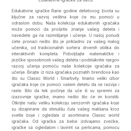
Edukativne igračke Rane godine detetovog života su
ključne za razvoj veština koje će mu pomoći u
odraslom dobu. Naša kolekcija edukativnih igračaka
može pomoći da proširite znanje vašeg deteta i
navedete ga na razmišljanje i učenje. U našoj ponudi
ćete pronaći nešto što je prikladno za vašeg malog
učenika, od tradicionalnih sortera drvenih oblika do
interaktivnih kompleta. Poboljšajte matematičke i
jezičke sposobnosti vašeg deteta i podstaknite njegov
razvoj učenja pomoću naše kolekcije igračaka za
učenje. Birajte iz niza igračaka poznatih brendova kao
što su Classic World i Smartivity. Imamo veliki izbor
igračaka koje će pomoći vašem detetu da se razvija i
raste. Bilo da tek počinje da uče ili su spremni za
izazovnije igračke, imamo nešto što će im koristiti.
Otkrijte našu veliku kolekciju senzornih igračaka koje
su dizajnirane da stimulišu čula vašeg mališana kroz
svetle boje i ogledala iz asortimana Classic world
igračaka. Od igračka za bebe izdvajamo zvečke,
igračke sa ogledalom i lavirint sa perlicama, pomoću