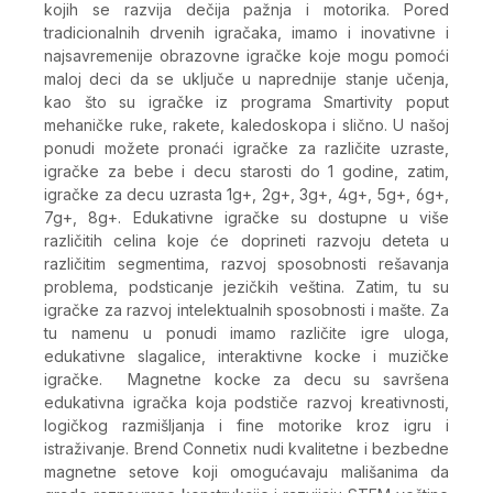
kojih se razvija dečija pažnja i motorika. Pored
tradicionalnih drvenih igračaka, imamo i inovativne i
najsavremenije obrazovne igračke koje mogu pomoći
maloj deci da se uključe u naprednije stanje učenja,
kao što su igračke iz programa Smartivity poput
mehaničke ruke, rakete, kaledoskopa i slično. U našoj
ponudi možete pronaći igračke za različite uzraste,
igračke za bebe i decu starosti do 1 godine, zatim,
igračke za decu uzrasta 1g+, 2g+, 3g+, 4g+, 5g+, 6g+,
7g+, 8g+. Edukativne igračke su dostupne u više
različitih celina koje će doprineti razvoju deteta u
različitim segmentima, razvoj sposobnosti rešavanja
problema, podsticanje jezičkih veština. Zatim, tu su
igračke za razvoj intelektualnih sposobnosti i mašte. Za
tu namenu u ponudi imamo različite igre uloga,
edukativne slagalice, interaktivne kocke i muzičke
igračke. Magnetne kocke za decu su savršena
edukativna igračka koja podstiče razvoj kreativnosti,
logičkog razmišljanja i fine motorike kroz igru i
istraživanje. Brend Connetix nudi kvalitetne i bezbedne
magnetne setove koji omogućavaju mališanima da