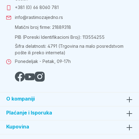
+381 (0) 66 8060 781
info@rastimozajedno.rs
Matični broj firme: 21889318
PIB (Poreski Identifikacioni Broj): 113554255
Šifra delatnosti: 4791 (Trgovina na malo posredstvom
pošte ili preko interneta)
Ponedeljak - Petak, 09-17h
O kompaniji
Plaćanje i Isporuka
Kupovina