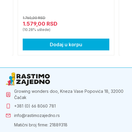
1.760,00 RSD
2.52
1.579,00 RSD
2.
(10.28% uštede)
(12.
Dodaj u korpu
Growing wonders doo, Kneza Vase Popovića 18, 32000
Čačak
+381 (0) 66 8060 781
info@rastimozajedno.rs
Matični broj firme: 21889318