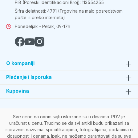
PIB (Poreski Identifikacioni Broj): 113554255
Šifra delatnosti: 4791 (Trgovina na malo posredstvom
pošte ili preko interneta)
Ponedeljak - Petak, 09-17h
O kompaniji
Plaćanje i Isporuka
Kupovina
Sve cene na ovom sajtu iskazane su u dinarima. PDV je
uračunat u cenu. Trudimo se da svi artikli budu prikazani sa
ispravnim nazivima, specifikacijama, fotografijama, podacima o
dosupnosti i cenama. Ipak, ne možemo garantovati da su sve