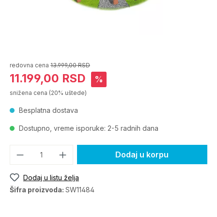
redovna cena
13.999,00 RSD
11.199,00 RSD
%
snižena cena
(20% uštede)
Besplatna dostava
Dostupno, vreme isporuke: 2-5 radnih dana
Dodaj u korpu
Dodaj u listu želja
Šifra proizvoda:
SW11484