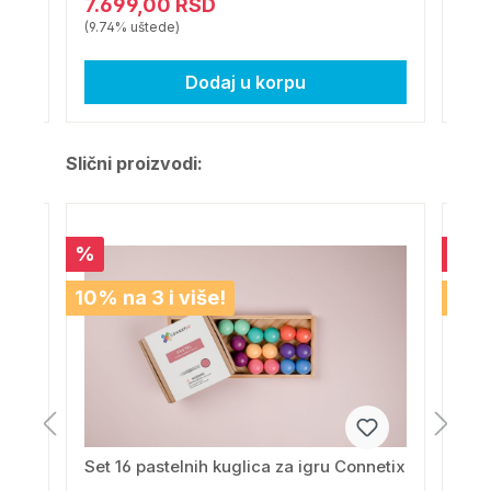
7.699,00 RSD
9.
(9.74% uštede)
(10.
Dodaj u korpu
Slični proizvodi:
%
%
10% na 3 i više!
10% 
tel
Set 16 pastelnih kuglica za igru Connetix
Mag