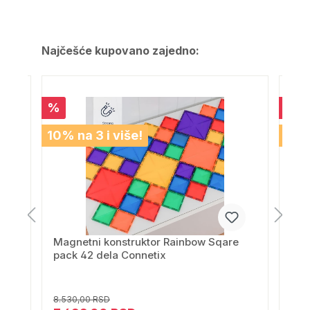
Najčešće kupovano zajedno:
%
%
10% na 3 i više!
10% 
etix
Magnetni konstruktor Rainbow Sqare
Mag
pack 42 dela Connetix
Exp
Con
8.530,00 RSD
10.9