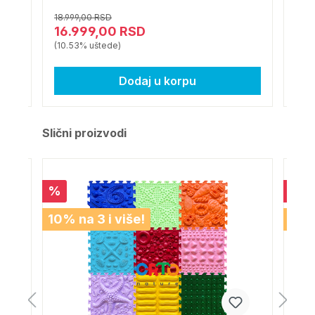
18.999,00 RSD
5.99
16.999,00 RSD
3.
(10.53% uštede)
(33.
Dodaj u korpu
Slični proizvodi
%
%
10% na 3 i više!
10% 