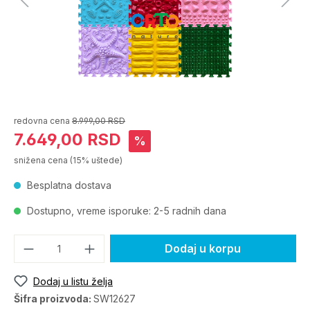
redovna cena
8.999,00 RSD
7.649,00 RSD
%
snižena cena
(15% uštede)
Besplatna dostava
Dostupno, vreme isporuke: 2-5 radnih dana
Dodaj u korpu
Dodaj u listu želja
Šifra proizvoda:
SW12627