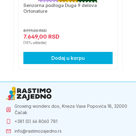
r 6
Senzorna podloga Duga 9 delova
Sen
Ortonature
kom
8.999,00 RSD
3.79
7.649,00 RSD
3.
(15% uštede)
(15%
Dodaj u korpu
Growing wonders doo, Kneza Vase Popovića 18, 32000
Čačak
+381 (0) 66 8060 781
info@rastimozajedno.rs