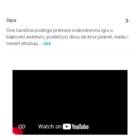
Opis
Ova čarobna podloga pretvara svakodnevnu igru u
bajkovitu avanturu, podstičući decu da kroz pokret, maštu i
osmeh istražuju…
Još