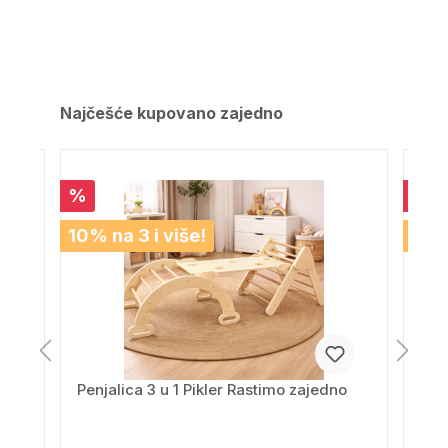
Najčešće kupovano zajedno
%
%
10% na 3 i više!
10% 
r 6
Penjalica 3 u 1 Pikler Rastimo zajedno
Drv