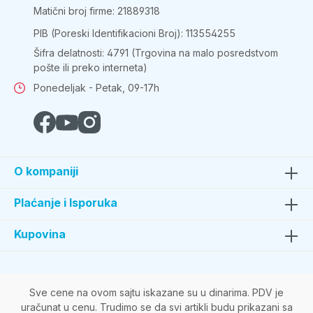
Matični broj firme: 21889318
PIB (Poreski Identifikacioni Broj): 113554255
Šifra delatnosti: 4791 (Trgovina na malo posredstvom
pošte ili preko interneta)
Ponedeljak - Petak, 09-17h
O kompaniji
Plaćanje i Isporuka
Kupovina
Sve cene na ovom sajtu iskazane su u dinarima. PDV je
uračunat u cenu. Trudimo se da svi artikli budu prikazani sa