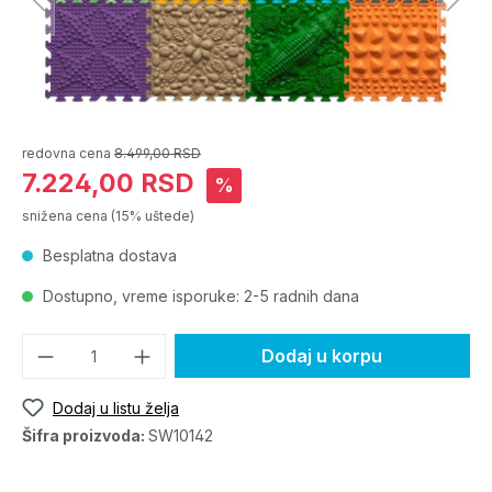
redovna cena
8.499,00 RSD
7.224,00 RSD
%
snižena cena
(15% uštede)
Besplatna dostava
Dostupno, vreme isporuke: 2-5 radnih dana
Dodaj u korpu
Dodaj u listu želja
Šifra proizvoda:
SW10142