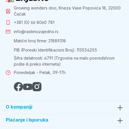
Growing wonders doo, Kneza Vase Popovića 18, 32000
Čačak
+381 (0) 66 8060 781
info@rastimozajedno.rs
Matični broj firme: 21889318
PIB (Poreski Identifikacioni Broj): 113554255
Šifra delatnosti: 4791 (Trgovina na malo posredstvom
pošte ili preko interneta)
Ponedeljak - Petak, 09-17h
O kompaniji
Plaćanje i Isporuka