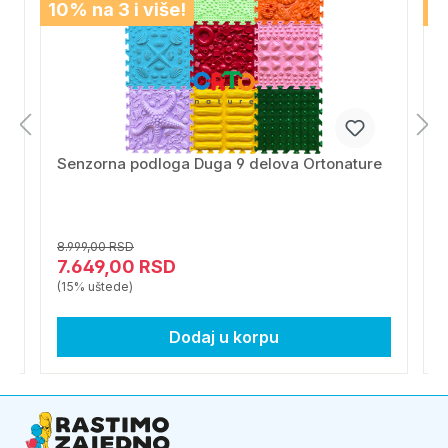
10% na 3 i više!
1
Senzorna podloga Duga 9 delova Ortonature
S
8.999,00 RSD
3
7.649,00 RSD
(15% uštede)
(
Dodaj u korpu