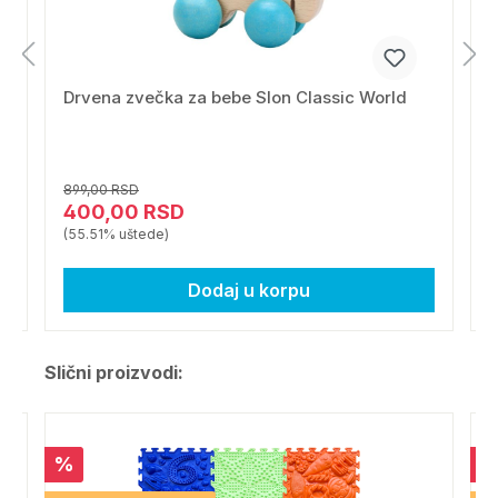
Drvena zvečka za bebe Slon Classic World
M
899,00 RSD
4
400,00 RSD
(55.51% uštede)
(
Dodaj u korpu
Slični proizvodi:
%