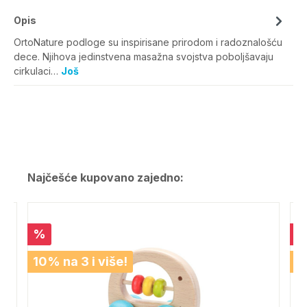
Opis
OrtoNature podloge su inspirisane prirodom i radoznalošću
dece. Njihova jedinstvena masažna svojstva poboljšavaju
cirkulaci…
Još
Najčešće kupovano zajedno:
%
10% na 3 i više!
1